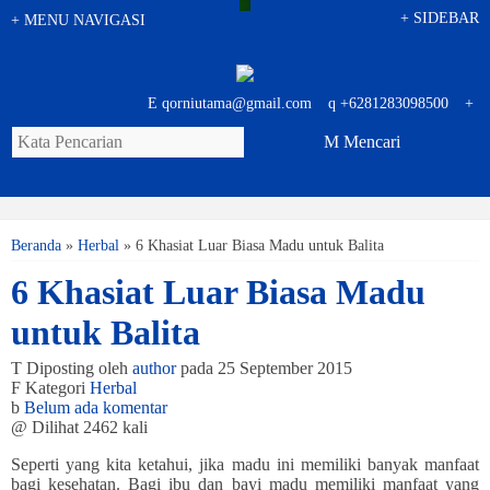
+
SIDEBAR
+
MENU NAVIGASI
E
qorniutama@gmail.com
q
+6281283098500
+
M
Mencari
Beranda
»
Herbal
»
6 Khasiat Luar Biasa Madu untuk Balita
6 Khasiat Luar Biasa Madu
untuk Balita
T
Diposting oleh
author
pada 25 September 2015
F
Kategori
Herbal
b
Belum ada komentar
@
Dilihat 2462 kali
Seperti yang kita ketahui, jika madu ini memiliki banyak manfaat
bagi kesehatan. Bagi ibu dan bayi madu memiliki manfaat yang