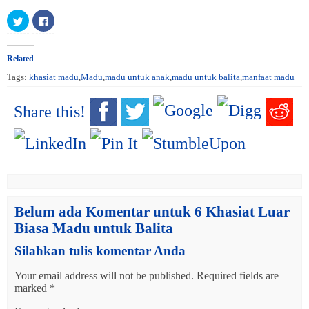
Click
Click
to
to
share
share
on
on
Twitter
Facebook
(Opens
(Opens
Related
in
in
new
new
Tags:
khasiat madu
,
Madu
,
madu untuk anak
,
madu untuk balita
,
manfaat madu
window)
window)
Share this!
Belum ada Komentar untuk 6 Khasiat Luar
Biasa Madu untuk Balita
Silahkan tulis komentar Anda
Your email address will not be published.
Required fields are
marked
*