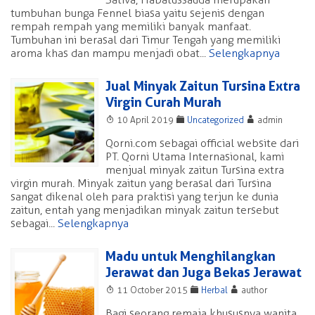
tumbuhan bunga Fennel biasa yaitu sejenis dengan
rempah rempah yang memiliki banyak manfaat.
Tumbuhan ini berasal dari Timur Tengah yang memiliki
aroma khas dan mampu menjadi obat...
Selengkapnya
Jual Minyak Zaitun Tursina Extra
Virgin Curah Murah
T
F
A
10 April 2019
Uncategorized
admin
Qorni.com sebagai official website dari
PT. Qorni Utama Internasional, kami
menjual minyak zaitun Tursina extra
virgin murah. Minyak zaitun yang berasal dari Tursina
sangat dikenal oleh para praktisi yang terjun ke dunia
zaitun, entah yang menjadikan minyak zaitun tersebut
sebagai...
Selengkapnya
Madu untuk Menghilangkan
Jerawat dan Juga Bekas Jerawat
T
F
A
11 October 2015
Herbal
author
Bagi seorang remaja khususnya wanita