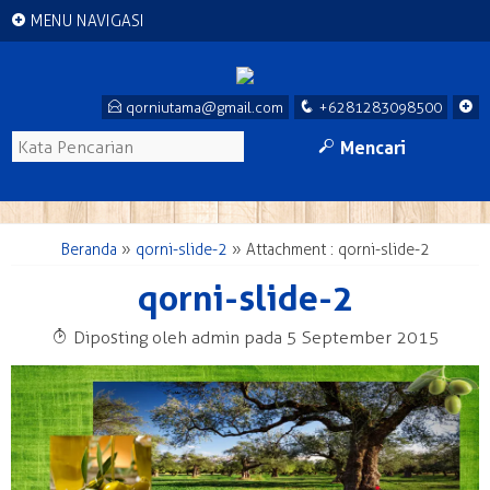
+
MENU NAVIGASI
E
q
+
qorniutama@gmail.com
+6281283098500
M
Mencari
Beranda
»
qorni-slide-2
» Attachment : qorni-slide-2
qorni-slide-2
T
Diposting oleh admin pada 5 September 2015