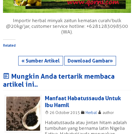
Importir herbal minyak zaitun kemasan curah/bulk
@20kg/jar, customer service hotline: +6281283098500
(WA).
Related
« Sumber Artikel
Download Gambar»
J
Mungkin Anda tertarik membaca
artikel ini..
Manfaat Habatussauda Untuk
Ibu Hamil
T
F
A
26 October 2015
Herbal
author
Habatussauda atau jintan hitam adalah
tumbuhan yang bernama latin Nigelia
Sativa, Habatussauda merupakan