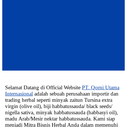
Importir dan Distributor
Herbal
QORNI.COM Jual Minyak Zaitun ::
Minyak Habbatussauda :: Nigella Sativa
:: Madu Asli - PT. Qorni Utama
Internasional :: Importir dan Distributor
Herbal
Selamat Datang di Official Website
PT. Qorni Utama
Internasional
adalah sebuah perusahaan importir dan
trading herbal seperti minyak zaitun Tursina extra
virgin (olive oil), biji habbatussauda/ black seeds/
nigella sativa, minyak habbatussauda (habbasyi oil),
madu Arab/Mesir nektar habbatussauda. Kami siap
menjadi Mitra Bisnis Herbal Anda dalam memenuhi