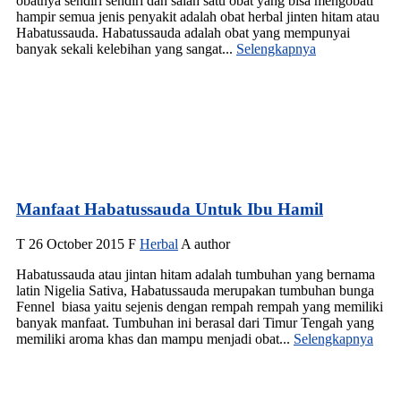
obatnya sendiri sendiri dan salah satu obat yang bisa mengobati
hampir semua jenis penyakit adalah obat herbal jinten hitam atau
Habatussauda. Habatussauda adalah obat yang mempunyai
banyak sekali kelebihan yang sangat...
Selengkapnya
Manfaat Habatussauda Untuk Ibu Hamil
T
26 October 2015
F
Herbal
A
author
Habatussauda atau jintan hitam adalah tumbuhan yang bernama
latin Nigelia Sativa, Habatussauda merupakan tumbuhan bunga
Fennel biasa yaitu sejenis dengan rempah rempah yang memiliki
banyak manfaat. Tumbuhan ini berasal dari Timur Tengah yang
memiliki aroma khas dan mampu menjadi obat...
Selengkapnya