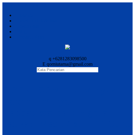
+
MENU NAVIGASI
Beranda
Paket Produk & Jasa
Testimonial
Blog
Tentang Kami
+
q
+6281283098500
E
qorniutama@gmail.com
M
Mencari
QORNI.COM Jual Minyak
Zaitun :: Minyak
Habbatussauda :: Nigella
Sativa :: Madu Asli - PT. Qorni
Utama Internasional ::