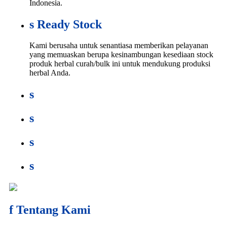
Indonesia.
s
Ready Stock
Kami berusaha untuk senantiasa memberikan pelayanan
yang memuaskan berupa kesinambungan kesediaan stock
produk herbal curah/bulk ini untuk mendukung produksi
herbal Anda.
s
s
s
s
f
Tentang Kami