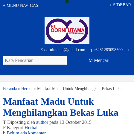
+
SIDEBAR
+
MENU NAVIGASI
E
qorniutama@gmail.com
q
+6281283098500
+
M
Mencari
Beranda
»
Herbal
»
Manfaat Madu Untuk Menghilangkan Bekas Luka
Manfaat Madu Untuk
Menghilangkan Bekas Luka
T
Diposting oleh
author
pada 13 October 2015
F
Kategori
Herbal
b
Belum ada komentar