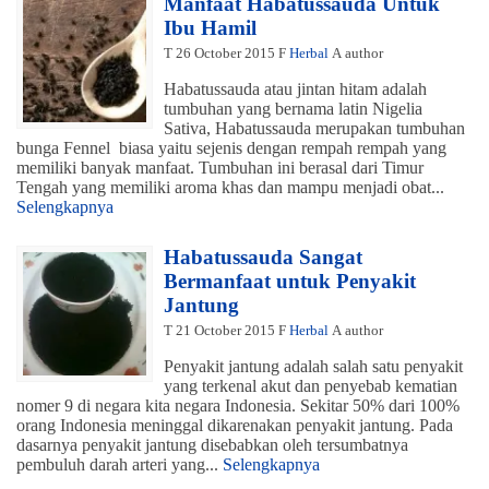
Manfaat Habatussauda Untuk
Ibu Hamil
T
26 October 2015
F
Herbal
A
author
Habatussauda atau jintan hitam adalah
tumbuhan yang bernama latin Nigelia
Sativa, Habatussauda merupakan tumbuhan
bunga Fennel biasa yaitu sejenis dengan rempah rempah yang
memiliki banyak manfaat. Tumbuhan ini berasal dari Timur
Tengah yang memiliki aroma khas dan mampu menjadi obat...
Selengkapnya
Habatussauda Sangat
Bermanfaat untuk Penyakit
Jantung
T
21 October 2015
F
Herbal
A
author
Penyakit jantung adalah salah satu penyakit
yang terkenal akut dan penyebab kematian
nomer 9 di negara kita negara Indonesia. Sekitar 50% dari 100%
orang Indonesia meninggal dikarenakan penyakit jantung. Pada
dasarnya penyakit jantung disebabkan oleh tersumbatnya
pembuluh darah arteri yang...
Selengkapnya