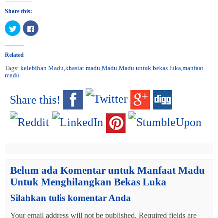
Share this:
Click
Click
to
to
share
share
on
on
Twitter
Facebook
(Opens
(Opens
Related
in
in
new
new
Tags:
kelebihan Madu
,
khasiat madu
,
Madu
,
Madu untuk bekas luka
,
manfaat
window)
window)
madu
Share this!
Belum ada Komentar untuk Manfaat Madu
Untuk Menghilangkan Bekas Luka
Silahkan tulis komentar Anda
Your email address will not be published.
Required fields are