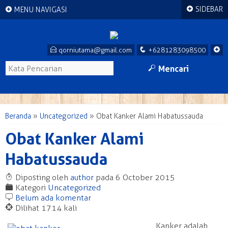
+
+
SIDEBAR
MENU NAVIGASI
E
q
+
qorniutama@gmail.com
+6281283098500
M
Mencari
Beranda
»
Uncategorized
»
Obat Kanker Alami Habatussauda
Obat Kanker Alami
Habatussauda
T
Diposting oleh
author
pada 6 October 2015
F
Kategori
Uncategorized
b
Belum ada komentar
@
Dilihat 1714 kali
Kanker adalah