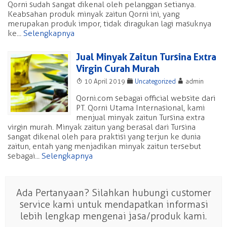
Qorni sudah sangat dikenal oleh pelanggan setianya.
Keabsahan produk minyak zaitun Qorni ini, yang
merupakan produk impor, tidak diragukan lagi masuknya
ke...
Selengkapnya
Jual Minyak Zaitun Tursina Extra
Virgin Curah Murah
T
F
A
10 April 2019
Uncategorized
admin
Qorni.com sebagai official website dari
PT. Qorni Utama Internasional, kami
menjual minyak zaitun Tursina extra
virgin murah. Minyak zaitun yang berasal dari Tursina
sangat dikenal oleh para praktisi yang terjun ke dunia
zaitun, entah yang menjadikan minyak zaitun tersebut
sebagai...
Selengkapnya
Ada Pertanyaan? Silahkan hubungi customer
service kami untuk mendapatkan informasi
lebih lengkap mengenai jasa/produk kami.