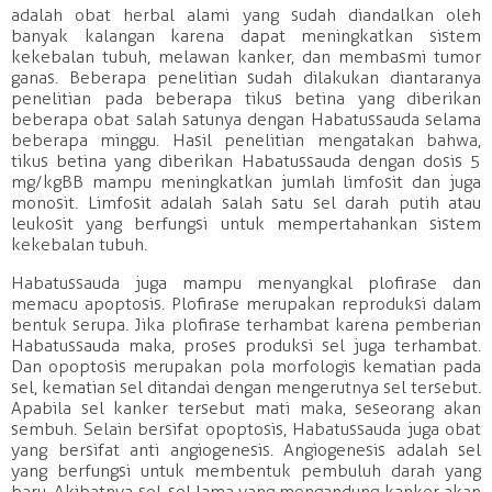
adalah obat herbal alami yang sudah diandalkan oleh
banyak kalangan karena dapat meningkatkan sistem
kekebalan tubuh, melawan kanker, dan membasmi tumor
ganas. Beberapa penelitian sudah dilakukan diantaranya
penelitian pada beberapa tikus betina yang diberikan
beberapa obat salah satunya dengan Habatussauda selama
beberapa minggu. Hasil penelitian mengatakan bahwa,
tikus betina yang diberikan Habatussauda dengan dosis 5
mg/kgBB mampu meningkatkan jumlah limfosit dan juga
monosit. Limfosit adalah salah satu sel darah putih atau
leukosit yang berfungsi untuk mempertahankan sistem
kekebalan tubuh.
Habatussauda juga mampu menyangkal plofirase dan
memacu apoptosis. Plofirase merupakan reproduksi dalam
bentuk serupa. Jika plofirase terhambat karena pemberian
Habatussauda maka, proses produksi sel juga terhambat.
Dan opoptosis merupakan pola morfologis kematian pada
sel, kematian sel ditandai dengan mengerutnya sel tersebut.
Apabila sel kanker tersebut mati maka, seseorang akan
sembuh. Selain bersifat opoptosis, Habatussauda juga obat
yang bersifat anti angiogenesis. Angiogenesis adalah sel
yang berfungsi untuk membentuk pembuluh darah yang
baru. Akibatnya sel-sel lama yang mengandung kanker akan