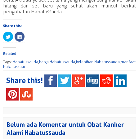
hilang dan sel baru yang sehat akan muncul berkat
pengobatan Habatussauda.
Share this:
Click
Click
to
to
share
share
on
on
Twitter
Facebook
(Opens
(Opens
Related
in
in
new
new
Tags:
Habatussauda
,
harga Habatussauda
,
kelebihan Habatussauda
,
manfaat
window)
window)
Habatussauda
Share this!
Belum ada Komentar untuk Obat Kanker
Alami Habatussauda