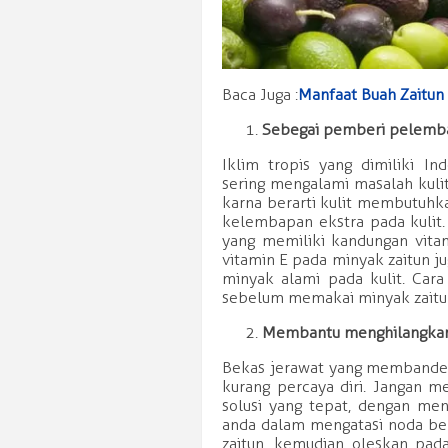
Baca Juga :
Manfaat Buah Zaitun
Sebegai pemberi pelemba
Iklim tropis yang dimiliki I
sering mengalami masalah kuli
karna berarti kulit membutuhk
kelembapan ekstra pada kulit.
yang memiliki kandungan vitam
vitamin E pada minyak zaitun 
minyak alami pada kulit. Car
sebelum memakai minyak zaitun,
Membantu menghilangkan
Bekas jerawat yang membande
kurang percaya diri. Jangan m
solusi yang tepat, dengan m
anda dalam mengatasi noda bek
zaitun, kemudian oleskan pad