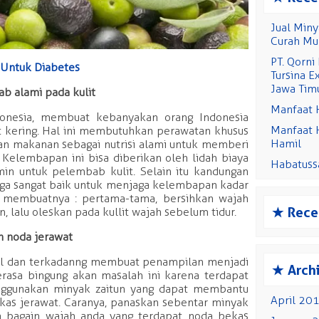
Jual Miny
Curah Mu
PT. Qorni
 Untuk Diabetes
Tursina E
Jawa Tim
b alami pada kulit
Manfaat 
ndonesia, membuat kebanyakan orang Indonesia
Manfaat 
t kering. Hal ini membutuhkan perawatan khusus
Hamil
an makanan sebagai nutrisi alami untuk memberi
 Kelembapan ini bisa diberikan oleh lidah biaya
Habatuss
in untuk pelembab kulit. Selain itu kandungan
juga sangat baik untuk menjaga kelembapan kadar
a membuatnya : pertama-tama, bersihkan wajah
s
Rece
 lalu oleskan pada kullit wajah sebelum tidur.
 noda jerawat
l dan terkadanng membuat penampilan menjadi
s
Arch
erasa bingung akan masalah ini karena terdapat
enggunakan minyak zaitun yang dapat membantu
April 20
as jerawat. Caranya, panaskan sebentar minyak
a bagain wajah anda yang terdapat noda bekas