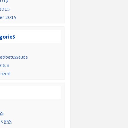
2019
 2015
er 2015
gories
abbatussauda
aitun
rized
SS
ts
RSS