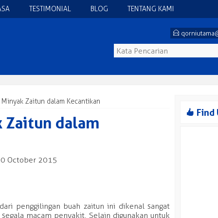
ASA
TESTIMONIAL
BLOG
TENTANG KAMI
E
qorniutama
 Minyak Zaitun dalam Kecantikan
8
Find
 Zaitun dalam
0 October 2015
ari penggilingan buah zaitun ini dikenal sangat
egala macam penyakit. Selain digunakan untuk