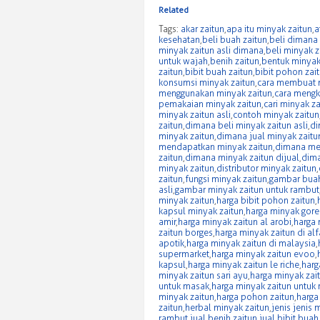
Twitter
Facebook
(Opens
(Opens
Related
in
in
new
new
Tags:
akar zaitun
,
apa itu minyak zaitun
,
a
window)
window)
kesehatan
,
beli buah zaitun
,
beli dimana
minyak zaitun asli dimana
,
beli minyak 
untuk wajah
,
benih zaitun
,
bentuk minyak
zaitun
,
bibit buah zaitun
,
bibit pohon zai
konsumsi minyak zaitun
,
cara membuat m
menggunakan minyak zaitun
,
cara mengk
pemakaian minyak zaitun
,
cari minyak za
minyak zaitun asli
,
contoh minyak zaitun
zaitun
,
dimana beli minyak zaitun asli
,
di
minyak zaitun
,
dimana jual minyak zaitu
mendapatkan minyak zaitun
,
dimana me
zaitun
,
dimana minyak zaitun dijual
,
dima
minyak zaitun
,
distributor minyak zaitun
,
zaitun
,
fungsi minyak zaitun
,
gambar buah
asli
,
gambar minyak zaitun untuk rambut
minyak zaitun
,
harga bibit pohon zaitun
,
kapsul minyak zaitun
,
harga minyak gore
amir
,
harga minyak zaitun al arobi
,
harga 
zaitun borges
,
harga minyak zaitun di al
apotik
,
harga minyak zaitun di malaysia
,
supermarket
,
harga minyak zaitun evoo
,
kapsul
,
harga minyak zaitun le riche
,
harg
minyak zaitun sari ayu
,
harga minyak zai
untuk masak
,
harga minyak zaitun untuk
minyak zaitun
,
harga pohon zaitun
,
harga
zaitun
,
herbal minyak zaitun
,
jenis jenis 
rambut
,
jual benih zaitun
,
jual bibit buah