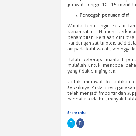
jerawat. Tunggu 10=15 menit lal
Pencegah penuaan dini
Wanita tentu ingin selalu ta
penampilan. Namun terkada
penampilan. Penuaan dini bisa
Kandungan zat linoleic acid d
air pada kulit wajah, sehingga ku
Itulah beberapa manfaat pent
mulailah untuk mencoba bahan
yang tidak diingingkan.
Untuk merawat kecantikan d
sebaiknya Anda menggunakan 
telah menjadi importir dan sup
habbatusauda biji, minyak hab
Share this:
Click
Click
to
to
share
share
on
on