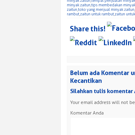
minyak zaitun
,
tempat penjualan minyak
minyak zaitun
,
tips membedakan minyak 
zaitun
,
toko yang menjual minyak zaitun
rambut
,
zaitun untuk rambut
,
zaitun untu
Share this!
Belum ada Komentar u
Kecantikan
Silahkan tulis komentar
Your email address will not be
Komentar Anda