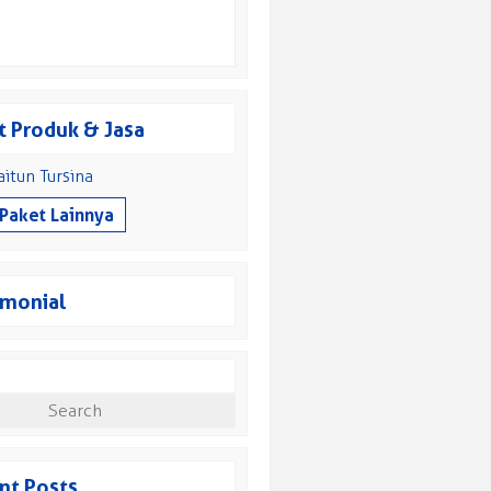
 Produk & Jasa
itun Tursina
 Paket Lainnya
imonial
nt Posts