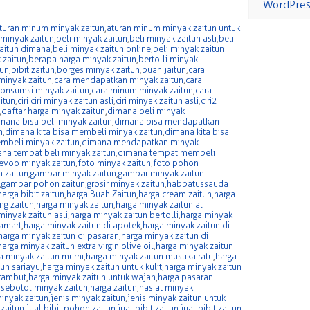
WordPres
turan minum minyak zaitun
,
aturan minum minyak zaitun untuk
 minyak zaitun
,
beli minyak zaitun
,
beli minyak zaitun asli
,
beli
zaitun dimana
,
beli minyak zaitun online
,
beli minyak zaitun
 zaitun
,
berapa harga minyak zaitun
,
bertolli minyak
tun
,
bibit zaitun
,
borges minyak zaitun
,
buah jaitun
,
cara
inyak zaitun
,
cara mendapatkan minyak zaitun
,
cara
onsumsi minyak zaitun
,
cara minum minyak zaitun
,
cara
itun
,
ciri ciri minyak zaitun asli
,
ciri minyak zaitun asli
,
ciri2
,
daftar harga minyak zaitun
,
dimana beli minyak
mana bisa beli minyak zaitun
,
dimana bisa mendapatkan
n
,
dimana kita bisa membeli minyak zaitun
,
dimana kita bisa
mbeli minyak zaitun
,
dimana mendapatkan minyak
na tempat beli minyak zaitun
,
dimana tempat membeli
evoo minyak zaitun
,
foto minyak zaitun
,
foto pohon
 zaitun
,
gambar minyak zaitun
,
gambar minyak zaitun
,
gambar pohon zaitun
,
grosir minyak zaitun
,
habbatussauda
harga bibit zaitun
,
harga Buah Zaitun
,
harga cream zaitun
,
harga
ng zaitun
,
harga minyak zaitun
,
harga minyak zaitun al
minyak zaitun asli
,
harga minyak zaitun bertolli
,
harga minyak
famart
,
harga minyak zaitun di apotek
,
harga minyak zaitun di
harga minyak zaitun di pasaran
,
harga minyak zaitun di
harga minyak zaitun extra virgin olive oil
,
harga minyak zaitun
a minyak zaitun murni
,
harga minyak zaitun mustika ratu
,
harga
tun sariayu
,
harga minyak zaitun untuk kulit
,
harga minyak zaitun
 rambut
,
harga minyak zaitun untuk wajah
,
harga pasaran
 sebotol minyak zaitun
,
harga zaitun
,
hasiat minyak
minyak zaitun
,
jenis minyak zaitun
,
jenis minyak zaitun untuk
 zaitun
,
jual bibit pohon zaitun
,
jual bibit zaitun
,
jual bibit zaitun