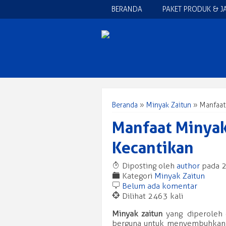
BERANDA
PAKET PRODUK & J
Beranda
»
Minyak Zaitun
»
Manfaat
Manfaat Minyak
Kecantikan
T
Diposting oleh
author
pada 2
F
Kategori
Minyak Zaitun
b
Belum ada komentar
@
Dilihat 2463 kali
Minyak zaitun
yang diperoleh d
berguna untuk menyembuhkan s