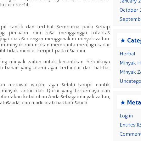
January 
u cuci bersih.
October
Septemb
mpil cantik dan terlihat sempurna pada setiap
ng penuaan dini bisa mengganggu totalitas
 juga diatasi dengan menggunakan minyak zaitun.
s
Cate
alam minyak zaitun akan membantu menjaga kadar
lit tidak muncul keriput pada usia dini.
Herbal
ing minyak zaitun untuk kecantikan. Sebaiknya
Minyak H
-bahan yang alami agar terhindar dari hal-hal
Minyak Z
Uncatego
an merawat wajah agar selalu tampil cantik
minyak zaitun dari Qorni yang terpercaya dan
plier akan kebutuhan Anda sebagai minyak zaitun,
s
Meta
batusauda, dan madu arab habbatusauda.
Log in
Entries
R
Commen