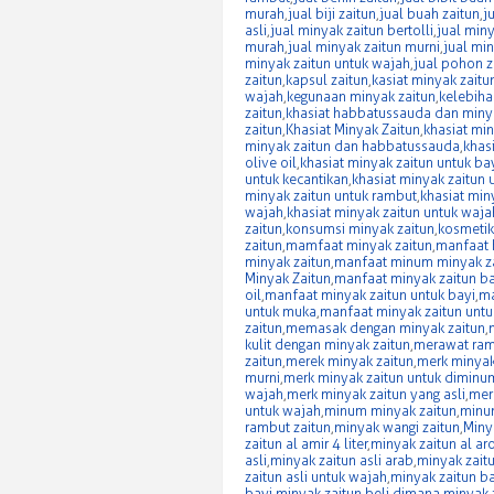
murah
,
jual biji zaitun
,
jual buah zaitun
,
j
asli
,
jual minyak zaitun bertolli
,
jual miny
murah
,
jual minyak zaitun murni
,
jual mi
minyak zaitun untuk wajah
,
jual pohon z
zaitun
,
kapsul zaitun
,
kasiat minyak zaitu
wajah
,
kegunaan minyak zaitun
,
kelebiha
zaitun
,
khasiat habbatussauda dan miny
zaitun
,
Khasiat Minyak Zaitun
,
khasiat min
minyak zaitun dan habbatussauda
,
khasi
olive oil
,
khasiat minyak zaitun untuk ba
untuk kecantikan
,
khasiat minyak zaitun 
minyak zaitun untuk rambut
,
khasiat min
wajah
,
khasiat minyak zaitun untuk waja
zaitun
,
konsumsi minyak zaitun
,
kosmetik
zaitun
,
mamfaat minyak zaitun
,
manfaat 
minyak zaitun
,
manfaat minum minyak z
Minyak Zaitun
,
manfaat minyak zaitun ba
oil
,
manfaat minyak zaitun untuk bayi
,
ma
untuk muka
,
manfaat minyak zaitun untu
zaitun
,
memasak dengan minyak zaitun
,
kulit dengan minyak zaitun
,
merawat ram
zaitun
,
merek minyak zaitun
,
merk minyak
murni
,
merk minyak zaitun untuk diminu
wajah
,
merk minyak zaitun yang asli
,
mer
untuk wajah
,
minum minyak zaitun
,
minum
rambut zaitun
,
minyak wangi zaitun
,
Miny
zaitun al amir 4 liter
,
minyak zaitun al ar
asli
,
minyak zaitun asli arab
,
minyak zaitu
zaitun asli untuk wajah
,
minyak zaitun b
bayi
,
minyak zaitun beli dimana
,
minyak z