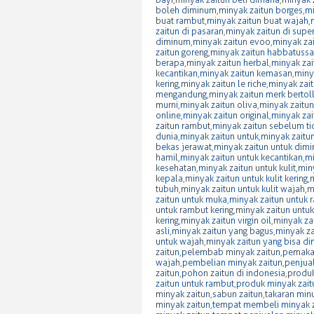
boleh diminum
,
minyak zaitun borges
,
mi
buat rambut
,
minyak zaitun buat wajah
,
zaitun di pasaran
,
minyak zaitun di supe
diminum
,
minyak zaitun evoo
,
minyak zait
zaitun goreng
,
minyak zaitun habbatuss
berapa
,
minyak zaitun herbal
,
minyak zai
kecantikan
,
minyak zaitun kemasan
,
miny
kering
,
minyak zaitun le riche
,
minyak zai
mengandung
,
minyak zaitun merk bertoll
murni
,
minyak zaitun oliva
,
minyak zaitun 
online
,
minyak zaitun original
,
minyak za
zaitun rambut
,
minyak zaitun sebelum ti
dunia
,
minyak zaitun untuk
,
minyak zaitu
bekas jerawat
,
minyak zaitun untuk dim
hamil
,
minyak zaitun untuk kecantikan
,
mi
kesehatan
,
minyak zaitun untuk kulit
,
miny
kepala
,
minyak zaitun untuk kulit kering
,
m
tubuh
,
minyak zaitun untuk kulit wajah
,
m
zaitun untuk muka
,
minyak zaitun untuk 
untuk rambut kering
,
minyak zaitun untu
kering
,
minyak zaitun virgin oil
,
minyak zai
asli
,
minyak zaitun yang bagus
,
minyak za
untuk wajah
,
minyak zaitun yang bisa d
zaitun
,
pelembab minyak zaitun
,
pemakai
wajah
,
pembelian minyak zaitun
,
penjual
zaitun
,
pohon zaitun di indonesia
,
produk
zaitun untuk rambut
,
produk minyak zait
minyak zaitun
,
sabun zaitun
,
takaran min
minyak zaitun
,
tempat membeli minyak z