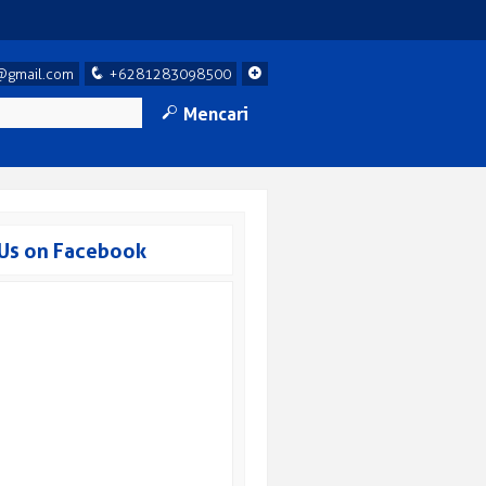
q
+
@gmail.com
+6281283098500
M
Mencari
 Us on Facebook