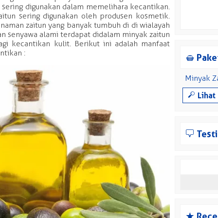
a sering digunakan dalam memelihara kecantikan.
zaitun sering digunakan oleh produsen kosmetik.
tanaman zaitun yang banyak tumbuh di di wialayah
an senyawa alami terdapat didalam minyak zaitun
gi kecantikan kulit. Berikut ini adalah manfaat
ntikan :
S
Paket
Minyak Za
M
Lihat
b
Test
Search
for:
s
Rece