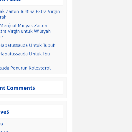
ak Zaitun Tursina Extra Virgin
rah
 Menjual Minyak Zaitun
xtra Virgin untuk Wilayah
ur
Habatussauda Untuk Tubuh
Habatussauda Untuk Ibu
auda Penurun Kolesterol
nt Comments
ives
19