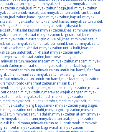
ual buah zaitun segar
,
jual minyak zaitun
,
jual minyak zaitun
ak zaitun curah
,
jual minyak zaitun jogja
,
jual minyak zaitun
nyak zaitun untuk masak
,
jual minyak zaitun untuk rambut
,
jual
aitun
,
jual zaitun
,
kandungan minyak zaitun
,
kapsul minyak
n
,
kasiat minyak zaitun untuk rambut
,
kasiat minyak zaitun untuk
n Minyak Zaitun
,
kemasan minyak zaitun
,
khasiat buah
ak zaitun
,
khasiat kapsul minyak zaitun
,
khasiat minum minyak
yak zaitun asli
,
khasiat minyak zaitun bagi rambut
,
khasiat
at minyak zaitun extra virgin olive oil
,
khasiat minyak zaitun
yi
,
khasiat minyak zaitun untuk ibu hamil
,
khasiat minyak zaitun
untuk kesehatan
,
khasiat minyak zaitun untuk kulit
,
khasiat
yak zaitun untuk tubuh
,
khasiat minyak zaitun untuk
h berjerawat
,
khasiat zaitun
,
komposisi minyak
 minyak zaitun
,
macam macam minyak zaitun
,
macam minyak
Buah Zaitun
,
manfaat dari minyak zaitun
,
manfaat kapsul
aitun
,
manfaat minum minyak zaitun untuk ibu hamil
,
Manfaat
gi ibu hamil
,
manfaat minyak zaitun extra virgin olive
nfaat minyak zaitun untuk ibu hamil
,
manfaat minyak zaitun
k rambut rontok
,
manfaat zaitun
,
manisan buah
membeli minyak zaitun
,
mengkonsumsi minyak zaitun
,
merawat
but dengan minyak zaitun
,
merawat wajah dengan minyak
 zaitun
,
merk minyak zaitun asli
,
merk minyak zaitun
m
,
merk minyak zaitun untuk rambut
,
merk minyak zaitun untuk
k minyak zaitun yang bagus
,
merk minyak zaitun yang bagus
 minyak zaitun untuk kulit
,
minyak goreng zaitun
,
minyak
ak Zaitun
,
minyak zaitun adalah
,
minyak zaitun al amir
,
minyak
obi
,
minyak zaitun alami
,
minyak zaitun arab
,
minyak zaitun
n asli beli dimana
,
minyak zaitun asli untuk rambut
,
minyak
agi rambut
,
minyak zaitun bagi wajah
,
minyak zaitun
aitun bertolli
,
minyak zaitun bisa diminum
,
minyak zaitun