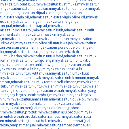
nyak zaitun buat kulit
,
minyak zaitun buat muka
,
minyak zaitun
minyak zaitun dalam masakan
,
minyak zaitun dari arab
,
minyak
rmarket
,
minyak zaitun dijual dimana
,
minyak zaitun
un extra virgin oil
,
minyak zaitun extra virgin olive oil
,
minyak
auda
,
minyak zaitun harga
,
minyak zaitun harganya
tun jual
,
minyak zaitun kapsul
,
minyak zaitun
ak zaitun kolesterol
,
minyak zaitun kulit
,
minyak zaitun kulit
tun manfaat
,
minyak zaitun masak
,
minyak zaitun
i
,
minyak zaitun muka
,
minyak zaitun murah
,
minyak zaitun
olive oil
,
minyak zaitun olive oil untuk wajah
,
minyak zaitun
itun perasan pertama
,
minyak zaitun pure olive oil
,
minyak
dur
,
minyak zaitun terbaik
,
minyak zaitun terbaik di
n untuk badan
,
minyak zaitun untuk bayi
,
minyak zaitun untuk
inum
,
minyak zaitun untuk goreng
,
minyak zaitun untuk ibu
nyak zaitun untuk kecantikan wajah
,
minyak zaitun untuk
ak zaitun untuk kulit bayi
,
minyak zaitun untuk kulit
inyak zaitun untuk kulit muka
,
minyak zaitun untuk kulit
inyak zaitun untuk masak
,
minyak zaitun untuk minum
,
minyak
rambut
,
minyak zaitun untuk rambut beli dimana
,
minyak zaitun
k tubuh
,
minyak zaitun untuk wajah
,
minyak zaitun untuk wajah
tun virgin olive oil
,
minyak zaitun wajah
,
minyak zaitun yang
itun yang bagus untuk rambut
,
minyak zaitun yang bagus
iminum
,
miyak zaitun
,
nama lain minyak zaitun
,
olive oil minyak
an minyak zaitun
,
pemakaian minyak zaitun untuk
 minyak zaitun
,
penjual minyak zaitun asli
,
pohon
 minyak zaitun
,
produk minyak zaitun asli
,
produk minyak
un untuk wajah
,
produk zaitun
,
rambut minyak zaitun
,
rasa
um minyak zaitun
,
tempat beli minyak zaitun
,
tempat jual
aitun
,
tempat menjual minyak zaitun
,
tempat pembelian