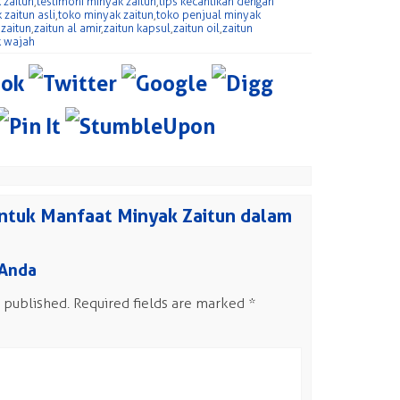
 zaitun
,
testimoni minyak zaitun
,
tips kecantikan dengan
zaitun asli
,
toko minyak zaitun
,
toko penjual minyak
,
zaitun
,
zaitun al amir
,
zaitun kapsul
,
zaitun oil
,
zaitun
k wajah
ntuk Manfaat Minyak Zaitun dalam
 Anda
 published.
Required fields are marked
*