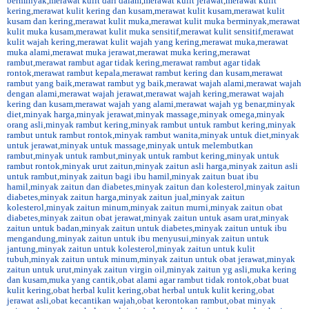
berminyak
,
merawat kulit dari dalam
,
merawat kulit jerawat
,
merawat kulit
kering
,
merawat kulit kering dan kusam
,
merawat kulit kusam
,
merawat kulit
kusam dan kering
,
merawat kulit muka
,
merawat kulit muka berminyak
,
merawat
kulit muka kusam
,
merawat kulit muka sensitif
,
merawat kulit sensitif
,
merawat
kulit wajah kering
,
merawat kulit wajah yang kering
,
merawat muka
,
merawat
muka alami
,
merawat muka jerawat
,
merawat muka kering
,
merawat
rambut
,
merawat rambut agar tidak kering
,
merawat rambut agar tidak
rontok
,
merawat rambut kepala
,
merawat rambut kering dan kusam
,
merawat
rambut yang baik
,
merawat rambut yg baik
,
merawat wajah alami
,
merawat wajah
dengan alami
,
merawat wajah jerawat
,
merawat wajah kering
,
merawat wajah
kering dan kusam
,
merawat wajah yang alami
,
merawat wajah yg benar
,
minyak
diet
,
minyak harga
,
minyak jerawat
,
minyak massage
,
minyak omega
,
minyak
orang asli
,
minyak rambut kering
,
minyak rambut untuk rambut kering
,
minyak
rambut untuk rambut rontok
,
minyak rambut wanita
,
minyak untuk diet
,
minyak
untuk jerawat
,
minyak untuk massage
,
minyak untuk melembutkan
rambut
,
minyak untuk rambut
,
minyak untuk rambut kering
,
minyak untuk
rambut rontok
,
minyak urut zaitun
,
minyak zaitun asli harga
,
minyak zaitun asli
untuk rambut
,
minyak zaitun bagi ibu hamil
,
minyak zaitun buat ibu
hamil
,
minyak zaitun dan diabetes
,
minyak zaitun dan kolesterol
,
minyak zaitun
diabetes
,
minyak zaitun harga
,
minyak zaitun jual
,
minyak zaitun
kolesterol
,
minyak zaitun minum
,
minyak zaitun murni
,
minyak zaitun obat
diabetes
,
minyak zaitun obat jerawat
,
minyak zaitun untuk asam urat
,
minyak
zaitun untuk badan
,
minyak zaitun untuk diabetes
,
minyak zaitun untuk ibu
mengandung
,
minyak zaitun untuk ibu menyusui
,
minyak zaitun untuk
jantung
,
minyak zaitun untuk kolesterol
,
minyak zaitun untuk kulit
tubuh
,
minyak zaitun untuk minum
,
minyak zaitun untuk obat jerawat
,
minyak
zaitun untuk urut
,
minyak zaitun virgin oil
,
minyak zaitun yg asli
,
muka kering
dan kusam
,
muka yang cantik
,
obat alami agar rambut tidak rontok
,
obat buat
kulit kering
,
obat herbal kulit kering
,
obat herbal untuk kulit kering
,
obat
jerawat asli
,
obat kecantikan wajah
,
obat kerontokan rambut
,
obat minyak