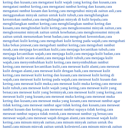
kering dan kusam
,
cara mengatasi kulit wajah yang kering dan kusam
,
cara
mengatasi rambut kering
,
cara mengatasi rambut kering dan kusam
,
cara
mengatasi rambut kusam dan kering
,
cara mengetahui minyak zaitun asli
,
cara
menggunakan minyak zaitun untuk kulit tubuh
,
cara menghilangkan
kerontokan rambut
,
cara menghilangkan minyak di kulit kepala
,
cara
menghilangkan rambut kering
,
cara menghilangkan rambut kering dan
kusam
,
cara menghindari kulit kering
,
cara mengkonsumsi minyak zaitun
,
cara
mengkonsumsi minyak zaitun untuk kesehatan
,
cara mengkonsumsi minyak
zaitun untuk menurunkan berat badan
,
cara mengobati kerontokan
,
cara
mengobati kulit kering
,
cara mengobati kulit kering pada wajah
,
cara mengobati
luka bekas jerawat
,
cara mengobati rambut kering
,
cara mengobati rambut
rusak
,
cara menjaga kecantikan kulit
,
cara menjaga kecantikan tubuh
,
cara
menjaga kecantikan wajah
,
cara menjaga kulit
,
cara menjaga kulit badan
,
cara
menjaga kulit secara alami
,
cara menjaga kulit tubuh
,
cara menjaga kulit
wajah
,
cara menyembuhkan kulit kering
,
cara menyembuhkan rambut
kering
,
cara merawat kecantikan kulit
,
cara merawat kulit alami
,
cara merawat
kulit dengan alami
,
cara merawat kulit dengan baik
,
cara merawat kulit
kering
,
cara merawat kulit kering dan kusam
,
cara merawat kulit kering di
wajah
,
cara merawat kulit kering pada wajah
,
cara merawat kulit kusam dan
kering
,
cara merawat kulit muka
,
cara merawat kulit muka kering
,
cara merawat
kulit tubuh
,
cara merawat kulit wajah yang kering
,
cara merawat kulit yang
benar
,
cara merawat kulit yang berminyak
,
cara merawat kulit yang kering
,
cara
merawat kulit yang kusam
,
cara merawat muka kering
,
cara merawat muka
kering dan kusam
,
cara merawat muka yang kusam
,
cara merawat rambut agar
tidak kering
,
cara merawat rambut agar tidak kering dan kusam
,
cara merawat
rambut kusam dan kering
,
cara merawat rambut supaya tidak kering
,
cara
merawat rambut supaya tidak rontok
,
cara merawat rambut yg benar
,
cara
merawat wajah
,
cara merawat wajah dengan alami
,
cara merawat wajah kulit
kering
,
cara minum minyak zaitun
,
cara minum minyak zaitun untuk ibu
hamil
,
cara minum minyak zaitun untuk kolesterol
,
cara minum minyak zaitun