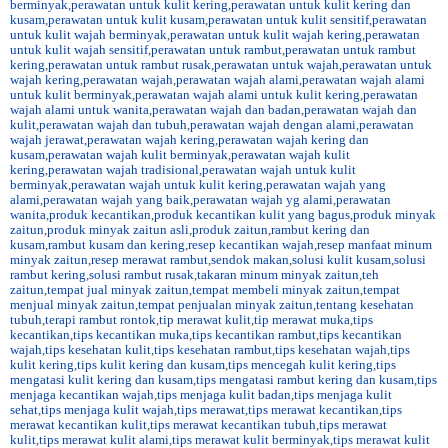
berminyak
,
perawatan untuk kulit kering
,
perawatan untuk kulit kering dan
kusam
,
perawatan untuk kulit kusam
,
perawatan untuk kulit sensitif
,
perawatan
untuk kulit wajah berminyak
,
perawatan untuk kulit wajah kering
,
perawatan
untuk kulit wajah sensitif
,
perawatan untuk rambut
,
perawatan untuk rambut
kering
,
perawatan untuk rambut rusak
,
perawatan untuk wajah
,
perawatan untuk
wajah kering
,
perawatan wajah
,
perawatan wajah alami
,
perawatan wajah alami
untuk kulit berminyak
,
perawatan wajah alami untuk kulit kering
,
perawatan
wajah alami untuk wanita
,
perawatan wajah dan badan
,
perawatan wajah dan
kulit
,
perawatan wajah dan tubuh
,
perawatan wajah dengan alami
,
perawatan
wajah jerawat
,
perawatan wajah kering
,
perawatan wajah kering dan
kusam
,
perawatan wajah kulit berminyak
,
perawatan wajah kulit
kering
,
perawatan wajah tradisional
,
perawatan wajah untuk kulit
berminyak
,
perawatan wajah untuk kulit kering
,
perawatan wajah yang
alami
,
perawatan wajah yang baik
,
perawatan wajah yg alami
,
perawatan
wanita
,
produk kecantikan
,
produk kecantikan kulit yang bagus
,
produk minyak
zaitun
,
produk minyak zaitun asli
,
produk zaitun
,
rambut kering dan
kusam
,
rambut kusam dan kering
,
resep kecantikan wajah
,
resep manfaat minum
minyak zaitun
,
resep merawat rambut
,
sendok makan
,
solusi kulit kusam
,
solusi
rambut kering
,
solusi rambut rusak
,
takaran minum minyak zaitun
,
teh
zaitun
,
tempat jual minyak zaitun
,
tempat membeli minyak zaitun
,
tempat
menjual minyak zaitun
,
tempat penjualan minyak zaitun
,
tentang kesehatan
tubuh
,
terapi rambut rontok
,
tip merawat kulit
,
tip merawat muka
,
tips
kecantikan
,
tips kecantikan muka
,
tips kecantikan rambut
,
tips kecantikan
wajah
,
tips kesehatan kulit
,
tips kesehatan rambut
,
tips kesehatan wajah
,
tips
kulit kering
,
tips kulit kering dan kusam
,
tips mencegah kulit kering
,
tips
mengatasi kulit kering dan kusam
,
tips mengatasi rambut kering dan kusam
,
tips
menjaga kecantikan wajah
,
tips menjaga kulit badan
,
tips menjaga kulit
sehat
,
tips menjaga kulit wajah
,
tips merawat
,
tips merawat kecantikan
,
tips
merawat kecantikan kulit
,
tips merawat kecantikan tubuh
,
tips merawat
kulit
,
tips merawat kulit alami
,
tips merawat kulit berminyak
,
tips merawat kulit