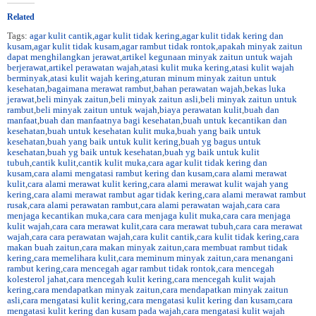
on
on
Twitter
Facebook
(Opens
(Opens
Related
in
in
new
new
Tags:
agar kulit cantik
,
agar kulit tidak kering
,
agar kulit tidak kering dan
window)
window)
kusam
,
agar kulit tidak kusam
,
agar rambut tidak rontok
,
apakah minyak zaitun
dapat menghilangkan jerawat
,
artikel kegunaan minyak zaitun untuk wajah
berjerawat
,
artikel perawatan wajah
,
atasi kulit muka kering
,
atasi kulit wajah
berminyak
,
atasi kulit wajah kering
,
aturan minum minyak zaitun untuk
kesehatan
,
bagaimana merawat rambut
,
bahan perawatan wajah
,
bekas luka
jerawat
,
beli minyak zaitun
,
beli minyak zaitun asli
,
beli minyak zaitun untuk
rambut
,
beli minyak zaitun untuk wajah
,
biaya perawatan kulit
,
buah dan
manfaat
,
buah dan manfaatnya bagi kesehatan
,
buah untuk kecantikan dan
kesehatan
,
buah untuk kesehatan kulit muka
,
buah yang baik untuk
kesehatan
,
buah yang baik untuk kulit kering
,
buah yg bagus untuk
kesehatan
,
buah yg baik untuk kesehatan
,
buah yg baik untuk kulit
tubuh
,
cantik kulit
,
cantik kulit muka
,
cara agar kulit tidak kering dan
kusam
,
cara alami mengatasi rambut kering dan kusam
,
cara alami merawat
kulit
,
cara alami merawat kulit kering
,
cara alami merawat kulit wajah yang
kering
,
cara alami merawat rambut agar tidak kering
,
cara alami merawat rambut
rusak
,
cara alami perawatan rambut
,
cara alami perawatan wajah
,
cara cara
menjaga kecantikan muka
,
cara cara menjaga kulit muka
,
cara cara menjaga
kulit wajah
,
cara cara merawat kulit
,
cara cara merawat tubuh
,
cara cara merawat
wajah
,
cara cara perawatan wajah
,
cara kulit cantik
,
cara kulit tidak kering
,
cara
makan buah zaitun
,
cara makan minyak zaitun
,
cara membuat rambut tidak
kering
,
cara memelihara kulit
,
cara meminum minyak zaitun
,
cara menangani
rambut kering
,
cara mencegah agar rambut tidak rontok
,
cara mencegah
kolesterol jahat
,
cara mencegah kulit kering
,
cara mencegah kulit wajah
kering
,
cara mendapatkan minyak zaitun
,
cara mendapatkan minyak zaitun
asli
,
cara mengatasi kulit kering
,
cara mengatasi kulit kering dan kusam
,
cara
mengatasi kulit kering dan kusam pada wajah
,
cara mengatasi kulit wajah