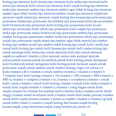
kering
,
tips merawat kulit kusam
,
tips merawat kulit muka
,
tips merawat kulit
sehat
,
tips merawat kulit tubuh
,
tips merawat kulit wajah kering
,
tips merawat
muka
,
tips merawat rambut
,
tips merawat rambut agar tidak kering
,
tips merawat
rambut agar tidak rontok
,
tips merawat rambut rusak
,
tips merawat wajah
,
tips
merawat wajah alami
,
tips merawat wajah kering dan kusam
,
tips perawatan
,
tips
perawatan badan
,
tips perawatan kecantikan
,
tips perawatan kulit
,
tips perawatan
kulit berminyak
,
tips perawatan kulit kering
,
tips perawatan kulit secara
alami
,
tips perawatan kulit tubuh
,
tips perawatan kulit wajah
,
tips perawatan
muka
,
tips perawatan muka berminyak
,
tips perawatan rambut
,
tips perawatan
rambut kering
,
tips perawatan rambut rusak
,
tips perawatan tubuh
,
tips perawatan
wajah
,
tips perawatan wajah alami
,
tips rambut agar tidak rontok
,
tips rambut
kering
,
tips rambut rusak
,
tips rambut tidak kering
,
tips untuk kulit cantik
,
tips
untuk kulit kering
,
tips untuk kulit kusam
,
tips untuk kulit muka kering
,
tips
untuk menjaga kulit muka
,
tips untuk merawat kulit
,
tips untuk merawat
wajah
,
tocopherol vitamin e
,
toko minyak zaitun
,
toko penjual minyak
zaitun
,
untuk jerawat
,
untuk kecantikan
,
untuk kulit kering
,
untuk mengatasi
kulit berminyak
,
untuk mengatasi kulit kering
,
untuk merawat wajah
,
untuk
perawatan wajah
,
untuk rambut
,
untuk rambut kering
,
virgin oil zaitun
,
vit
kulit
,
vitamin a & e
,
vitamin a untuk rambut
,
vitamin a vitamin e
,
vitamin b
7
,
vitamin buat kulit kering
,
vitamin e 10
,
vitamin e 100
,
vitamin e 400
,
vitamin e
400 iu
,
vitamin e complex
,
vitamin e iu
,
vitamin e tocopherol
,
vitamin e untuk
kulit cantik
,
vitamin e untuk kulit kering
,
vitamin e untuk kulit muka
,
vitamin e
untuk kulit wajah
,
vitamin e vitamin e
,
vitamin e yang bagus untuk kulit
wajah
,
vitamin ke
,
vitamin kecantikan kulit
,
vitamin muka
,
vitamin untuk darah
tinggi
,
vitamin untuk kesehatan kulit
,
vitamin untuk kulit muka jerawat
,
vitamin
untuk kulit wajah jerawat
,
vitamin vitamin a
,
vitamin vitamin e
,
vitamin yg baik
untuk kulit
,
vitmin e
,
vtamin e
,
wajah kering dan kusam
,
wajah kering
kusam
,
wajah yang berjerawat
,
wajah yang berminyak
,
zaitun oil