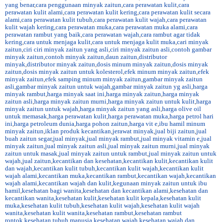
yang benar
,
cara penggunaan minyak zaitun
,
cara perawatan kulit
,
cara
perawatan kulit alami
,
cara perawatan kulit kering
,
cara perawatan kulit secara
alami
,
cara perawatan kulit tubuh
,
cara perawatan kulit wajah
,
cara perawatan
kulit wajah kering
,
cara perawatan muka
,
cara perawatan muka alami
,
cara
perawatan rambut yang baik
,
cara perawatan wajah
,
cara rambut agar tidak
kering
,
cara untuk menjaga kulit
,
cara untuk menjaga kulit muka
,
cari minyak
zaitun
,
ciri ciri minyak zaitun yang asli
,
ciri minyak zaitun asli
,
contoh gambar
minyak zaitun
,
contoh minyak zaitun
,
daun zaitun
,
distributor
minyak
,
distributor minyak zaitun
,
dosis minum minyak zaitun
,
dosis minyak
zaitun
,
dosis minyak zaitun untuk kolesterol
,
efek minum minyak zaitun
,
efek
minyak zaitun
,
efek samping minum minyak zaitun
,
gambar minyak zaitun
asli
,
gambar minyak zaitun untuk wajah
,
gambar minyak zaitun yg asli
,
harga
minyak rambut
,
harga minyak saat ini
,
harga minyak zaitun
,
harga minyak
zaitun asli
,
harga minyak zaitun murni
,
harga minyak zaitun untuk kulit
,
harga
minyak zaitun untuk wajah
,
harga minyak zaitun yang asli
,
harga olive oil
untuk memasak
,
harga perawatan kulit
,
harga perawatan muka
,
harga petrol hari
ini
,
harga petroleum dunia
,
harga pohon zaitun
,
harga vit e
,
ibu hamil minum
minyak zaitun
,
iklan produk kecantikan
,
jerawat minyak
,
jual biji zaitun
,
jual
buah zaitun segar
,
jual minyak
,
jual minyak rambut
,
jual minyak vitamin e
,
jual
minyak zaitun
,
jual minyak zaitun asli
,
jual minyak zaitun murni
,
jual minyak
zaitun untuk masak
,
jual minyak zaitun untuk rambut
,
jual minyak zaitun untuk
wajah
,
jual zaitun
,
kecantikan dan kesehatan
,
kecantikan kulit
,
kecantikan kulit
dan wajah
,
kecantikan kulit tubuh
,
kecantikan kulit wajah
,
kecantikan kulit
wajah alami
,
kecantikan muka
,
kecantikan rambut
,
kecantikan wajah
,
kecantikan
wajah alami
,
kecantikan wajah dan kulit
,
kegunaan minyak zaitun untuk ibu
hamil
,
kesehatan bagi wanita
,
kesehatan dan kecantikan alami
,
kesehatan dan
kecantikan wanita
,
kesehatan kulit
,
kesehatan kulit kepala
,
kesehatan kulit
muka
,
kesehatan kulit tubuh
,
kesehatan kulit wajah
,
kesehatan kulit wajah
wanita
,
kesehatan kulit wanita
,
kesehatan rambut
,
kesehatan rambut
rontok
,
kesehatan tubuh manusia
,
kesehatan wajah
,
kesehatan wajah dan