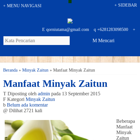
+
SIDEBAR
+
MENU NAVIGASI
E
qorniutama@gmail.com
q
+6281283098500
+
M
Mencari
Beranda
»
Minyak Zaitun
»
Manfaat Minyak Zaitun
Manfaat Minyak Zaitun
T
Diposting oleh
admin
pada 13 September 2015
F
Kategori
Minyak Zaitun
b
Belum ada komentar
@
Dilihat 2721 kali
Beberapa
Manfaat
Minyak
Zaitun