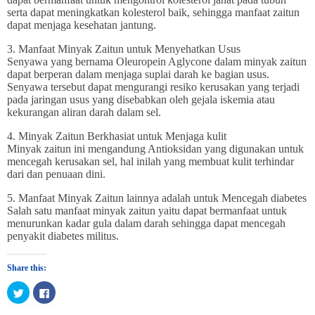
serta dapat meningkatkan kolesterol baik, sehingga manfaat zaitun
dapat menjaga kesehatan jantung.
3. Manfaat Minyak Zaitun untuk Menyehatkan Usus
Senyawa yang bernama Oleuropein Aglycone dalam minyak zaitun
dapat berperan dalam menjaga suplai darah ke bagian usus.
Senyawa tersebut dapat mengurangi resiko kerusakan yang terjadi
pada jaringan usus yang disebabkan oleh gejala iskemia atau
kekurangan aliran darah dalam sel.
4. Minyak Zaitun Berkhasiat untuk Menjaga kulit
Minyak zaitun ini mengandung Antioksidan yang digunakan untuk
mencegah kerusakan sel, hal inilah yang membuat kulit terhindar
dari dan penuaan dini.
5. Manfaat Minyak Zaitun lainnya adalah untuk Mencegah diabetes
Salah satu manfaat minyak zaitun yaitu dapat bermanfaat untuk
menurunkan kadar gula dalam darah sehingga dapat mencegah
penyakit diabetes militus.
Share this:
Click
Click
to
to
share
share