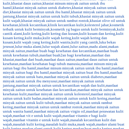
kulit
,
khasiat daun zaitun
,
khasiat minum minyak zaitun untuk ibu
hamil
,
khasiat minyak zaitun untuk diabetes
,
khasiat minyak zaitun untuk
diet
,
khasiat minyak zaitun untuk ibu hamil
,
khasiat minyak zaitun untuk
jantung
,
khasiat minyak zaitun untuk kulit tubuh
,
khasiat minyak zaitun untuk
kulit wajah
,
khasiat minyak zaitun untuk rambut rontok
,
khasiat olive oil untuk
kesehatan
,
klinik kecantikan
,
klinik kecantikan kulit
,
kolesterol jahat
,
kosmetik
terbaik untuk kulit berminyak
,
kosmetik yg bagus untuk kulit berminyak
,
kulit
cantik alami
,
kulit kering
,
kulit kering dan kusam
,
kulit kusam dan kering
,
kulit
kusam kering
,
kulit muka
,
kulit wajah kering
,
kulit wajah kering dan
kusam
,
kulit wajah yang kering
,
kulit wanita
,
kulit yang cantik
,
luka bekas
jerawat
,
lulur muka alami
,
lulur wajah alami
,
lulur zaitun
,
madu alami
,
makan
minyak zaitun
,
manfaat buah bagi kesehatan dan kecantikan
,
manfaat buah
untuk kesehatan tubuh
,
manfaat buah2an bagi kesehatan
,
manfaat dan
khasiat
,
manfaat dari buah
,
manfaat daun zaitun
,
manfaat daun zaitun untuk
kesehatan
,
manfaat kesehatan bagi tubuh manusia
,
manfaat minum minyak
zaitun bagi ibu hamil
,
manfaat minum minyak zaitun untuk ibu hamil
,
manfaat
minyak zaitun bagi ibu hamil
,
manfaat minyak zaitun buat ibu hamil
,
manfaat
minyak zaitun untuk batu
,
manfaat minyak zaitun untuk diabetes
,
manfaat
minyak zaitun untuk ibu menyusui
,
manfaat minyak zaitun untuk
jantung
,
manfaat minyak zaitun untuk kecantikan wajah dan kulit
,
manfaat
minyak zaitun untuk kesehatan dan kecantikan
,
manfaat minyak zaitun untuk
kesehatan kulit
,
manfaat minyak zaitun untuk kolesterol
,
manfaat minyak
zaitun untuk kulit badan
,
manfaat minyak zaitun untuk kulit kering
,
manfaat
minyak zaitun untuk kulit tubuh
,
manfaat minyak zaitun untuk rambut
kering
,
manfaat minyak zaitun untuk rambut rontok
,
manfaat minyak zaitun
untuk wanita hamil
,
manfaat minyak zaitun virgin oil
,
manfaat perawatan kulit
wajah
,
manfaat vit e untuk kulit wajah
,
manfaat vitamin e bagi kulit
wajah
,
manfaat vitamin e untuk kulit wajah
,
masalah kecantikan kulit dan
wajah
,
masalah kulit kering
,
masalah kulit muka
,
mask wajah
,
masker alami buat
kulit kering
,
masker alami untuk kulit kering
,
masker buat muka kering
,
masker