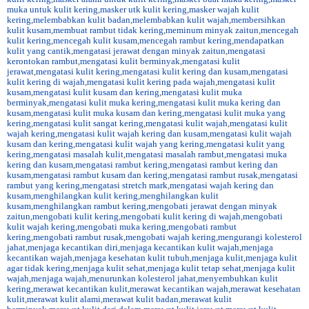
muka untuk kulit kering
,
masker utk kulit kering
,
masker wajah kulit
kering
,
melembabkan kulit badan
,
melembabkan kulit wajah
,
membersihkan
kulit kusam
,
membuat rambut tidak kering
,
meminum minyak zaitun
,
mencegah
kulit kering
,
mencegah kulit kusam
,
mencegah rambut kering
,
mendapatkan
kulit yang cantik
,
mengatasi jerawat dengan minyak zaitun
,
mengatasi
kerontokan rambut
,
mengatasi kulit berminyak
,
mengatasi kulit
jerawat
,
mengatasi kulit kering
,
mengatasi kulit kering dan kusam
,
mengatasi
kulit kering di wajah
,
mengatasi kulit kering pada wajah
,
mengatasi kulit
kusam
,
mengatasi kulit kusam dan kering
,
mengatasi kulit muka
berminyak
,
mengatasi kulit muka kering
,
mengatasi kulit muka kering dan
kusam
,
mengatasi kulit muka kusam dan kering
,
mengatasi kulit muka yang
kering
,
mengatasi kulit sangat kering
,
mengatasi kulit wajah
,
mengatasi kulit
wajah kering
,
mengatasi kulit wajah kering dan kusam
,
mengatasi kulit wajah
kusam dan kering
,
mengatasi kulit wajah yang kering
,
mengatasi kulit yang
kering
,
mengatasi masalah kulit
,
mengatasi masalah rambut
,
mengatasi muka
kering dan kusam
,
mengatasi rambut kering
,
mengatasi rambut kering dan
kusam
,
mengatasi rambut kusam dan kering
,
mengatasi rambut rusak
,
mengatasi
rambut yang kering
,
mengatasi stretch mark
,
mengatasi wajah kering dan
kusam
,
menghilangkan kulit kering
,
menghilangkan kulit
kusam
,
menghilangkan rambut kering
,
mengobati jerawat dengan minyak
zaitun
,
mengobati kulit kering
,
mengobati kulit kering di wajah
,
mengobati
kulit wajah kering
,
mengobati muka kering
,
mengobati rambut
kering
,
mengobati rambut rusak
,
mengobati wajah kering
,
mengurangi kolesterol
jahat
,
menjaga kecantikan diri
,
menjaga kecantikan kulit wajah
,
menjaga
kecantikan wajah
,
menjaga kesehatan kulit tubuh
,
menjaga kulit
,
menjaga kulit
agar tidak kering
,
menjaga kulit sehat
,
menjaga kulit tetap sehat
,
menjaga kulit
wajah
,
menjaga wajah
,
menurunkan kolesterol jahat
,
menyembuhkan kulit
kering
,
merawat kecantikan kulit
,
merawat kecantikan wajah
,
merawat kesehatan
kulit
,
merawat kulit alami
,
merawat kulit badan
,
merawat kulit