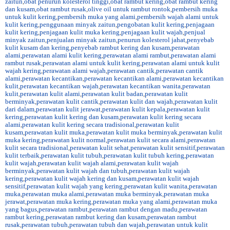
zaitun
,
obat penurun kolesterol tinggi
,
obat rambut kering
,
obat rambut kering
dan kusam
,
obat rambut rusak
,
olive oil untuk rambut rontok
,
pembersih muka
untuk kulit kering
,
pembersih muka yang alami
,
pembersih wajah alami untuk
kulit kering
,
penggunaan minyak zaitun
,
pengobatan kulit kering
,
penjagaan
kulit kering
,
penjagaan kulit muka kering
,
penjagaan kulit wajah
,
penjual
minyak zaitun
,
penjualan minyak zaitun
,
penurun kolesterol jahat
,
penyebab
kulit kusam dan kering
,
penyebab rambut kering dan kusam
,
perawatan
alami
,
perawatan alami kulit kering
,
perawatan alami rambut
,
perawatan alami
rambut rusak
,
perawatan alami untuk kulit kering
,
perawatan alami untuk kulit
wajah kering
,
perawatan alami wajah
,
perawatan cantik
,
perawatan cantik
alami
,
perawatan kecantikan
,
perawatan kecantikan alami
,
perawatan kecantikan
kulit
,
perawatan kecantikan wajah
,
perawatan kecantikan wanita
,
perawatan
kulit
,
perawatan kulit alami
,
perawatan kulit badan
,
perawatan kulit
berminyak
,
perawatan kulit cantik
,
perawatan kulit dan wajah
,
perawatan kulit
dari dalam
,
perawatan kulit jerawat
,
perawatan kulit kepala
,
perawatan kulit
kering
,
perawatan kulit kering dan kusam
,
perawatan kulit kering secara
alami
,
perawatan kulit kering secara tradisional
,
perawatan kulit
kusam
,
perawatan kulit muka
,
perawatan kulit muka berminyak
,
perawatan kulit
muka kering
,
perawatan kulit normal
,
perawatan kulit secara alami
,
perawatan
kulit secara tradisional
,
perawatan kulit sehat
,
perawatan kulit sensitif
,
perawatan
kulit terbaik
,
perawatan kulit tubuh
,
perawatan kulit tubuh kering
,
perawatan
kulit wajah
,
perawatan kulit wajah alami
,
perawatan kulit wajah
berminyak
,
perawatan kulit wajah dan tubuh
,
perawatan kulit wajah
kering
,
perawatan kulit wajah kering dan kusam
,
perawatan kulit wajah
sensitif
,
perawatan kulit wajah yang kering
,
perawatan kulit wanita
,
perawatan
muka
,
perawatan muka alami
,
perawatan muka berminyak
,
perawatan muka
jerawat
,
perawatan muka kering
,
perawatan muka yang alami
,
perawatan muka
yang bagus
,
perawatan rambut
,
perawatan rambut dengan madu
,
perawatan
rambut kering
,
perawatan rambut kering dan kusam
,
perawatan rambut
rusak
,
perawatan tubuh
,
perawatan tubuh dan wajah
,
perawatan untuk kulit